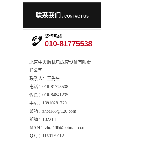
联系我们
/ CONTACT US
咨询热线
010-81775538
北京中天航机电成套设备有限责
任公司
联系人：王先生
电话：010-81775538
传真：010-84841235
手机：13910281229
邮箱：zhot188@126.com
邮编：102218
ＭSＮ：zhot188@hotmail.com
ＱＱ：1160159112