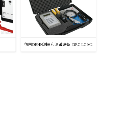
德国DEHN测量和测试设备_DRC LC M2