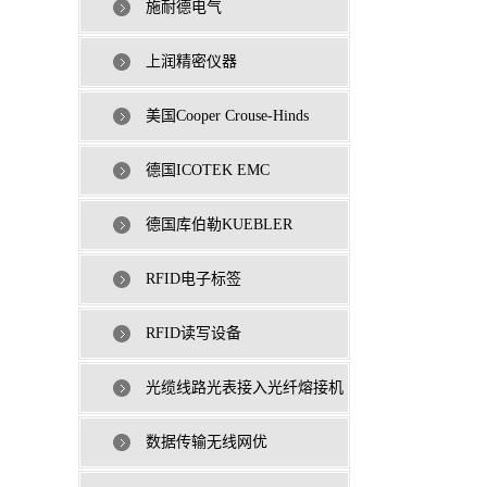
施耐德电气
上润精密仪器
美国Cooper Crouse-Hinds
德国ICOTEK EMC
德国库伯勒KUEBLER
RFID电子标签
RFID读写设备
光缆线路光表接入光纤熔接机
数据传输无线网优