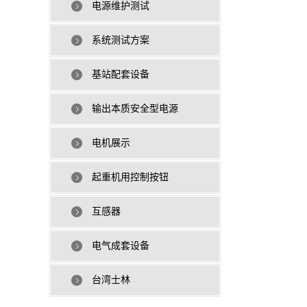
电源维护测试
系统测试方案
基站配套设备
输出本质安全型电源
电机展示
起重机用控制按钮
互感器
电气成套设备
台湾士林