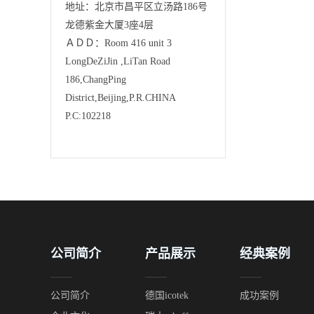
地址：北京市昌平区立汤路186号
龙德紫金大厦3座4层
ＡＤＤ：Room 416 unit 3
LongDeZiJin ,LiTan Road
186,ChangPing
District,Beijing,P.R.CHINA
P.C:102218
公司简介
产品展示
经典案例
公司简介
德国icotek
成功案例