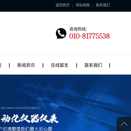
返回首页
网站地图
联系我们
咨询热线：
010-81775538
例
新闻资讯
在线留言
联系我们