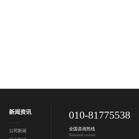
新闻资讯
010-81775538
全国咨询热线
公司新闻
National consul